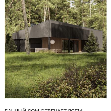
1.
Тамбур
4.0 м²
2.
Раздевалка
5.9 м²
3.
Зона отдыха
29.7 м²
4.
Туалет
2.3 м²
5.
Спальня
12.1 м²
6.
Коридор
14.6 м²
7.
Парная
13.4 м²
8.
Душевая
3.8 м²
9.
Туалет
2.0 м²
10.
Тех. помещение
4.6 м²
ИТОГО
92.5 м²
При возведении используются
только качественные,
экологичные материалы.