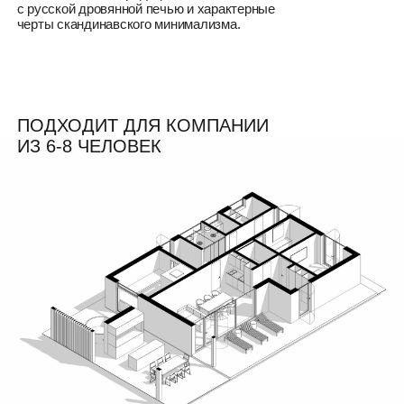
Банный дом состоит из четырех основных зон:
01
зона отдыха
02
зона парной
03
зона террасы с купелью
04
зона барбекю
СТРОИТЕЛЬСТВО ПРОИСХОДИТ НА
УЧАСТКЕ ПО КАРКАСНОЙ
ТЕХНОЛОГИИ