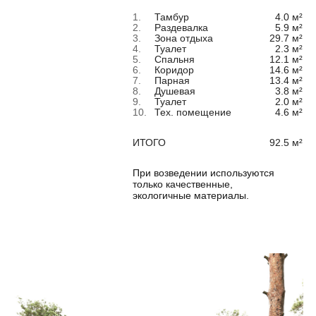
Ко
нтакты
СВЯЖИТЕСЬ С НАМИ
+79019782020
INFO@AKTAGROUP.RU
ОСТАВЬТЕ ЗАЯВКУ НА КОНСУЛЬТАЦИЮ
Информация, Размещенная На Сайте, Не
Является Публичной Офертой
Адрес нашего офиса в Санкт-Петербурге:
Петровская коса, 6к1, 1 этаж, офис 42Н