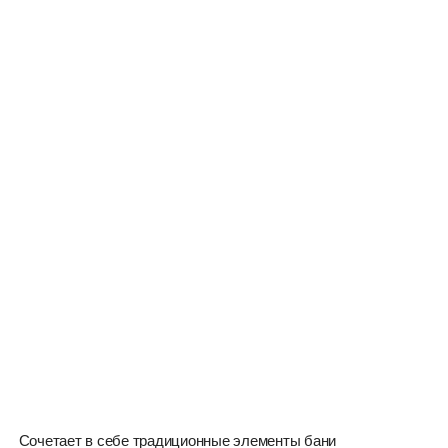
Сочетает в себе традиционные элементы бани
с русской дровянной печью и характерные
черты скандинавского минимализма.
ПОДХОДИТ ДЛЯ КОМПАНИИ
ИЗ 6-8 ЧЕЛОВЕК