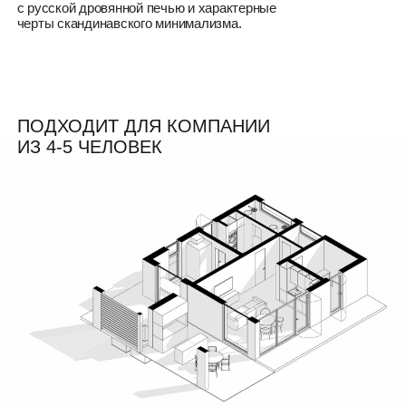
Банный дом состоит из четырех основных зон:
01
зона отдыха
02
зона парной
03
зона террасы с купелью
04
зона барбекю
СТРОИТЕЛЬСТВО ПРОИСХОДИТ НА
УЧАСТКЕ ПО КАРКАСНОЙ
ТЕХНОЛОГИИ