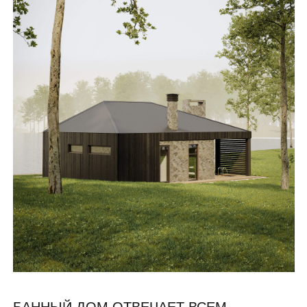
1.
Раздевалка
7.3 м²
2.
Зона отдыха
26.7 м²
3.
Санузел
2.5 м²
4.
Холл
8.4 м²
5.
Душевая
4.5 м²
6.
Парная
11.8 м²
ИТОГО
61.1 м²
При возведении используются
только качественные,
экологичные материалы.