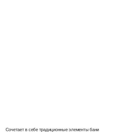
Сочетает в себе традиционные элементы бани
с русской дровянной печью и характерные
черты скандинавского минимализма.
ПОДХОДИТ ДЛЯ КОМПАНИИ
ИЗ 4-5 ЧЕЛОВЕК