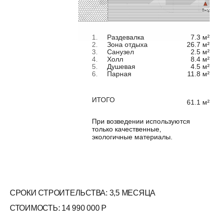
Ко
нтакты
СВЯЖИТЕСЬ С НАМИ
+79019782020
INFO@AKTAGROUP.RU
ОСТАВЬТЕ ЗАЯВКУ НА КОНСУЛЬТАЦИЮ
Информация, Размещенная На Сайте, Не
Является Публичной Офертой
Адрес нашего офиса в Санкт-Петербурге:
Петровская коса, 6к1, 1 этаж, офис 42Н