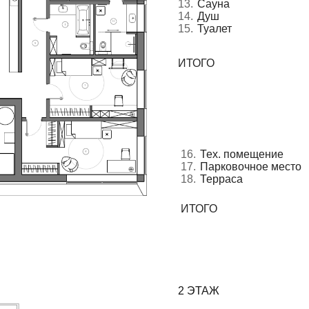
2 ЭТАЖ
19.
Коридор
15.5 м²
20.
Санузел
3.2 м²
21.
Гостевая комната
14.7 м²
22.
Кабинет
14.5 м²
ИТОГО
47.9 м²