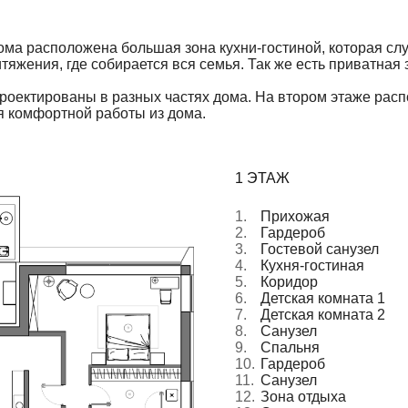
3.
Гостевой санузел
2.3 м²
4.
Кухня-гостиная
97.1 м²
5.
Коридор
14.4 м²
6.
Детская комната 1
20.0м²
7.
Детская комната 2
17.0 м²
8.
Санузел
6.5 м²
9.
Спальня
25.4 м²
10.
Гардероб
7.0 м²
11.
Санузел
6.6 м²
12.
Зона отдыха
26.0 м²
13.
Сауна
5.3 м²
14.
Душ
1.1 м²
15.
Туалет
1.5 м²
ИТОГО
241.5
м²
16.
Тех. помещение
8.7 м²
17.
Парковочное место
85.4 м²
18.
Терраса
76.8 м²
ИТОГО
241.5
м²