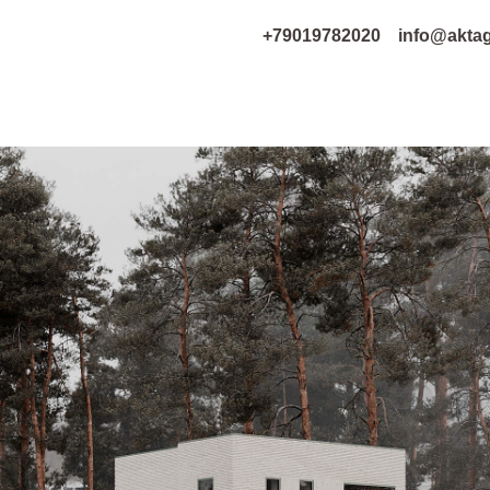
+79019782020
info@aktagroup.ru