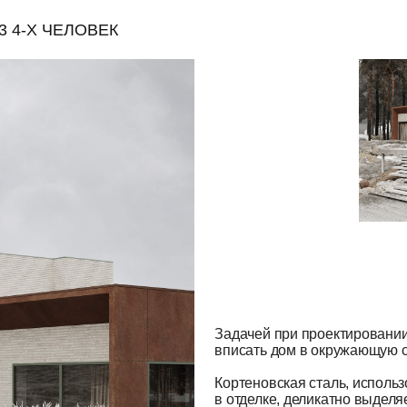
Задачей при проектировании было
вписать дом в окружающую среду.
Кортеновская сталь, использованная
в отделке, деликатно выделяет дом,
а ригельный кирпич гармонично
сочетается с окружающей средой.
ЬНОСТЬ,