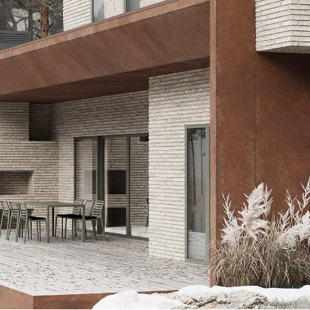
сположена большая зона кухни-гостиной, которая служит
, где собирается вся семья. Так же есть приватная зона и
рованы в разных частях дома. На втором этаже расположен
ортной работы из дома.
1 ЭТАЖ
1.
Прихожая
7.2 м²
2.
Гардероб
4.1 м²