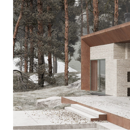
В центре дома ра
местом притяжения
сауна,
которые спроекти
кабинет для комф